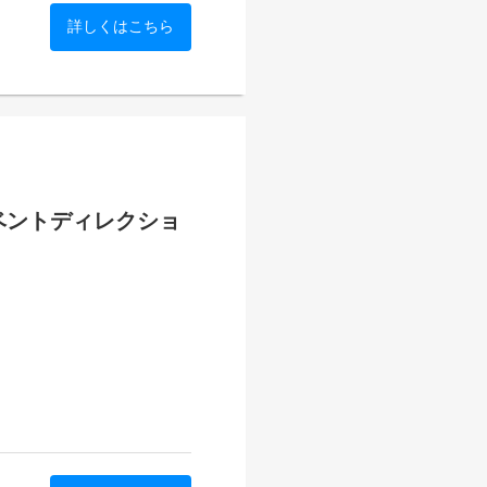
zi-liao
、リード対応や見積もり設計
体制の強化が求められていま
詳しくはこちら
b34
リングから見積もり設計、提
結します。日々の業務を通じ
営にも関わることができ、段
組織が整っていく過程を間近
ベントディレクショ
トの映像配信支援サービスを
カメラ・音響・スイッチング
制のカスタマイズ構築を強み
ーンに対応しています。
zi-liao
b34