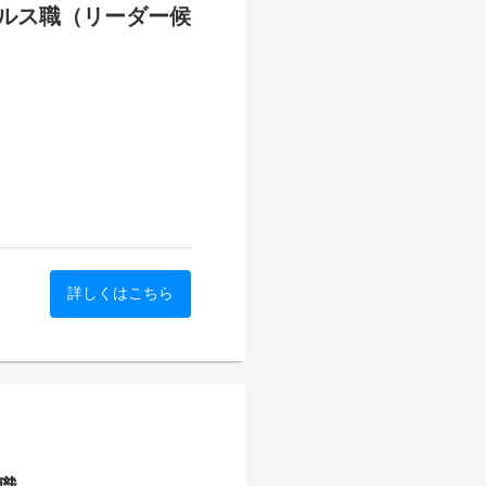
ルス職（リーダー候
経ち、官公庁・外資系企業・大
、リード対応や見積もり設計
詳しくはこちら
体制の強化が求められていま
リングから見積もり設計、提
す。あらかじめ定められた営
安定した成果を出しながら、
結します。日々の業務を通じ
営にも関わることができ、責