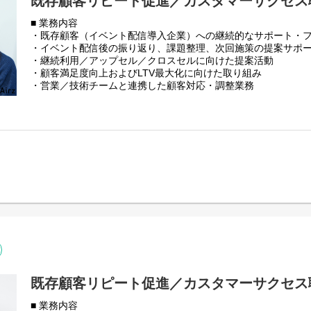
既存顧客リピート促進／カスタマーサクセス
任者ポジションを目指して段階的に成長していける環境です。
■ 業務内容
組織が整っていく過程を間近で感じられる点も、このポジショ
・既存顧客（イベント配信導入企業）への継続的なサポート・
■ 事業内容について
・イベント配信後の振り返り、課題整理、次回施策の提案サポ
イベント主催者向けに、オンラインおよびハイブリッドイベン
・継続利用／アップセル／クロスセルに向けた提案活動
提供。Zoomをはじめとした配信プラットフォームを活用し、
・顧客満足度向上およびLTV最大化に向けた取り組み
を含む高品質な映像配信と、イベントごとにマッチする配信体
・営業／技術チームと連携した顧客対応・調整業務
とし、セミナー、カンファレンス、社内イベントなど幅広いシ
・顧客対応に関する情報整理やナレッジ共有
■ 会社紹介資料
■ 募集ポジションについて
https://speakerdeck.com/airz/zhu-shi-hui-she-airz-cai-yong-pituti
株式会社Airzでは、イベント配信事業をスタートして約2年が
手企業を中心に導入実績を積み重ねてきました。今後は、既存
■ 採用エントランスブック
継続利用やアップセルを通じて事業を安定的に成長させていく
https://airz1.notion.site/Airz-2e7e0b40cc3c8005a220fccf21e9e
本ポジションは、既存顧客へのサポートを通じて、LTV向上を
【インタビュー記事】ぜひお読みください！
のメンバー募集です。イベント配信後のフォローや振り返り、
代表 宮﨑
顧客と継続的に向き合いながら価値提供を行っていただきます
https://www.wantedly.com/companies/Airz/post_articles/107650
うのではなく、周囲のサポートを受けながら業務を進め、徐々
いくポジションです。
取締役 小堀
https://www.wantedly.com/companies/Airz/post_articles/107660
部署は少人数体制のため、顧客対応の現場を間近で経験でき、
が形づくられていく手触り感を感じられます。実務を通じて着
リーダーやマネジメントポジションを目指すことも可能な環境
既存顧客リピート促進／カスタマーサクセス
■ 事業内容について
■ 業務内容