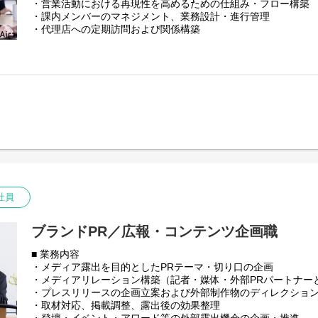
・営業活動における再現性を高めるための仕組み・フロー構築
■ 事業内容について
・課内メンバーのマネジメント、業務設計・進行管理
イベント主催者向けに、オンラインおよびハイブリッドイベン
・代理店への定期訪問および関係構築
提供。Zoomをはじめとした配信プラットフォームを活用し、
・代理店からのリピート受注を生み出す営業導線・サイクル設
を含む高品質な映像配信と、イベントごとにマッチする配信体
・代理店経由の紹介施策の企画立案・推進
とし、セミナー、カンファレンス、社内イベントなど幅広いシ
・営業データの整理・分析および改善施策の実行
・営業／インサイドセールス／カスタマーサクセスとの連携強
■ 会社紹介資料
https://speakerdeck.com/airz/zhu-shi-hui-she-airz-cai-yong-pituti
■ 募集ポジションについて
株式会社Airzでは、イベント配信事業をスタートして約2年が
■ 採用エントランスブック
手企業を中心に取引実績を拡大してきました。現在は反響営業
https://airz1.notion.site/Airz-2e7e0b40cc3c8005a220fccf21e9e
いる一方で、営業活動の属人性を減らし、より安定的に成果を
次の成長テーマとなっています。
【インタビュー記事】ぜひお読みください！
代表 宮﨑
本ポジションは、営業現場に入りながら、営業に再現性と戦略
https://www.wantedly.com/companies/Airz/post_articles/107650
任者候補です。自ら顧客や代理店と向き合いながら、どのよう
社員
が出るのかを整理し、仕組みとして組織に落とし込んでいただ
取締役 小堀
任ではなく、現場のリアルを理解した上で、実行可能な営業設
https://www.wantedly.com/companies/Airz/post_articles/107660
ブランドPR／広報・コンテンツ企画職
す。
■ 業務内容
部署は少人数体制のため、既存の型に当てはめるのではなく、
・メディア露出を目的としたPRテーマ・切り口の企画
くっていくフェーズです。営業活動が成果につながっていく手
・メディアリレーション構築（記者・媒体・外部PRパートナー
程を間近で感じながら、将来的には営業組織全体をリードする
・プレスリリースの企画立案および外部制作物のディレクショ
ただくことを期待しています。
・取材対応、掲載調整、露出後の効果整理
■ 事業内容について