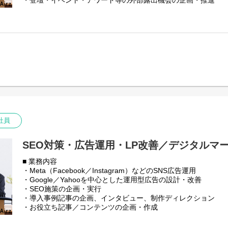
・登壇・イベント・アワード等の外部露出機会の企画・推進
イベント主催者向けに、オンラインおよびハイブリッドイベン
・事業・現場メンバーからの情報収集およびPR素材化
提供。Zoomをはじめとした配信プラットフォームを活用し、
・経営・営業・採用と連携した対外発信テーマの整理
を含む高品質な映像配信と、イベントごとにマッチする配信体
■ 募集ポジションについて
とし、セミナー、カンファレンス、社内イベントなど幅広いシ
株式会社Airzでは、イベント配信事業を中心に事業拡大を続け
■ 会社紹介資料
の価値をより広く、正しく世の中に届けていくフェーズに入っ
https://speakerdeck.com/airz/zhu-shi-hui-she-airz-cai-yong-pituti
急成長中のイベント配信事業において、会社の対外的な「顔」
知・信頼を高めていくブランドPR／広報・コンテンツ企画職で
■ 採用エントランスブック
https://airz1.notion.site/Airz-2e7e0b40cc3c8005a220fccf21e9e
広告や制作物を中心としたプロモーションではなく、メディア
業の価値や背景、取り組みそのものを社会に伝えていく役割を
【インタビュー記事】ぜひお読みください！
営業・採用など社内の各部門と密に連携しながら、どのテーマ
代表 宮﨑
かを自ら考え、設計できる裁量の大きさが特徴です。
社員
https://www.wantedly.com/companies/Airz/post_articles/107650
PR組織としては立ち上げフェーズにあたるため、決まった型や
取締役 小堀
分、事業や現場に深く入り込みながら、AirzらしいPRの形を
SEO対策・広告運用・LP改善／デジタルマ
https://www.wantedly.com/companies/Airz/post_articles/107660
ます。事業成長とともにブランドの輪郭を描いていくことにや
■ 業務内容
するポジションです。
・Meta（Facebook／Instagram）などのSNS広告運用
■ 事業内容について
・Google／Yahooを中心とした運用型広告の設計・改善
イベント主催者向けに、オンラインおよびハイブリッドイベン
・SEO施策の企画・実行
提供。Zoomをはじめとした配信プラットフォームを活用し、
・導入事例記事の企画、インタビュー、制作ディレクション
を含む高品質な映像配信と、イベントごとにマッチする配信体
・お役立ち記事／コンテンツの企画・作成
とし、セミナー、カンファレンス、社内イベントなど幅広いシ
・ホワイトペーパーの企画・制作
・ウェビナーの企画・運営