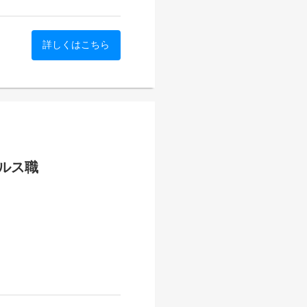
zi-liao
詳しくはこちら
b34
長させ、現在はイベント配信
の多くをデジタルマーケティ
担う重要な役割です。
手法を横断しながら、リード
域に閉じず、広告、SEO、
で成果を最大化するか」を考
ケティングに携われるのが特
ルス職
感じながら経験を積むことが
ティング領域の中核メンバー
トの映像配信支援サービスを
カメラ・音響・スイッチング
制のカスタマイズ構築を強み
ーンに対応しています。
経ち、官公庁・外資系企業・大