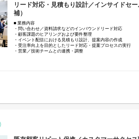
リード対応・見積もり設計／インサイドセー
補）
■ 業務内容
・問い合わせ／資料請求などのインバウンドリード対応
・顧客課題のヒアリングおよび要件整理
・イベント配信における見積もり設計、提案内容の作成
・受注率向上を目的としたリード対応・提案プロセスの実行
・営業／技術チームとの連携・調整
・対応履歴や顧客情報の整理、ナレッジ共有
・将来的な後輩育成や業務リード
■ 募集ポジションについて
株式会社Airzでは、イベント配信事業をスタートして約2年が
手企業を中心に問い合わせ数が着実に増加しています。現在は
を少人数で担っており、事業拡大に向けてインサイドセールス
す。
本ポジションは、インバウンドで獲得したリードに対し、ヒア
案までを一貫して担うインサイドセールス職のリーダー候補で
業方針やプロセスを理解した上で、現場の中心メンバーとして
チーム全体の動きをリードしていただきます。
部署は少人数体制のため、自身の対応がそのまま事業成果に直
て営業力・提案力を磨きつつ、将来的には後輩育成やチーム運