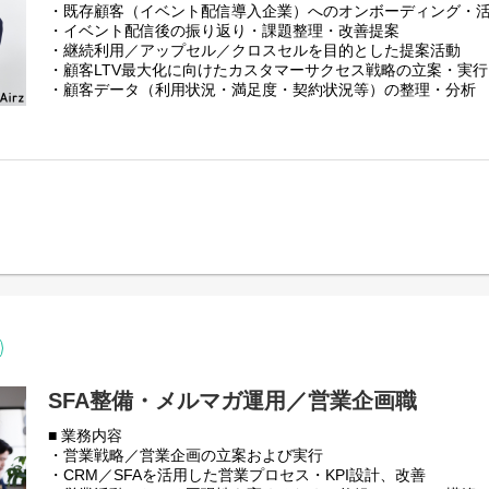
イベント主催者向けに、オンラインおよびハイブリッドイベン
・既存顧客（イベント配信導入企業）へのオンボーディング・
提供。Zoomをはじめとした配信プラットフォームを活用し、
・イベント配信後の振り返り・課題整理・改善提案
を含む高品質な映像配信と、イベントごとにマッチする配信体
・継続利用／アップセル／クロスセルを目的とした提案活動
とし、セミナー、カンファレンス、社内イベントなど幅広いシ
・顧客LTV最大化に向けたカスタマーサクセス戦略の立案・実行
・顧客データ（利用状況・満足度・契約状況等）の整理・分析
■ 会社紹介資料
・営業／技術チームと連携したサービス改善・オペレーション
https://speakerdeck.com/airz/zhu-shi-hui-she-airz-cai-yong-pituti
・将来的なCS組織立ち上げ・業務設計・仕組み化
■ 採用エントランスブック
■ 募集ポジションについて
https://airz1.notion.site/Airz-2e7e0b40cc3c8005a220fccf21e9e
株式会社Airzでは、イベント配信事業をスタートして約2年が
手企業を中心に導入実績が着実に広がっています。一方で、単
【インタビュー記事】ぜひお読みください！
継続的に選ばれるパートナーとして顧客との関係性を深め、事業
代表 宮﨑
いくフェーズに入っています。
https://www.wantedly.com/companies/Airz/post_articles/107650
本ポジションは、既存顧客へのサポートを起点に、継続利用や
取締役 小堀
を担うカスタマーサクセス職の責任者候補です。イベント配信
https://www.wantedly.com/companies/Airz/post_articles/107660
回施策の提案などを通じて顧客の成功を支援するだけでなく、
れば長期的な関係構築につながるのかを考え、戦略立案から業
ただきます。
現在は少人数体制のため、決まったオペレーションや完成され
SFA整備・メルマガ運用／営業企画職
分、カスタマーサクセスのあり方そのものを定義し、業務フロ
■ 業務内容
携方法などを自ら形にしていくことができます。事業を伸ばし
・営業戦略／営業企画の立案および実行
くっていく実感を強く得られるポジションであり、将来的には
・CRM／SFAを活用した営業プロセス・KPI設計、改善
して事業の中核を担うことを期待しています。