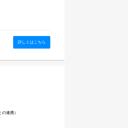
トの映像配信支援サービスを
カメラ・音響・スイッチング
計
制のカスタマイズ構築を強み
ーンに対応しています。
化
zi-liao
詳しくはこちら
経ち、官公庁・外資系企業・大
を中心に一定の成果を上げて
b34
出し続けられる体制づくりが
性をもたらす営業企画職の責
8
な営業プロセスであれば成果
きます。単なる分析や企画専
計を行うことが求められま
9
営業企画そのものを一からつ
応えや、組織が整っていく過
との連携）
ポジションとして活躍してい
ン