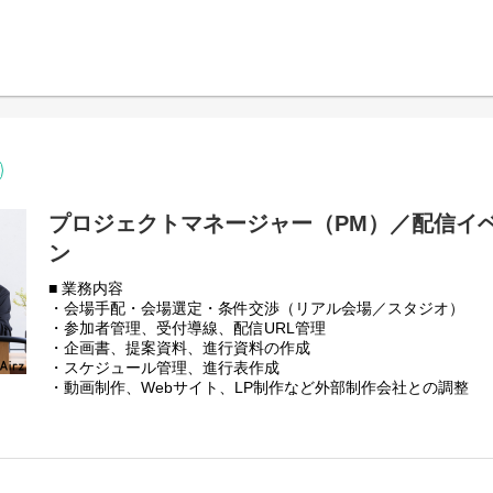
https://speakerdeck.com/airz/zhu-shi-hui-she-airz-cai-yong-pituti
手企業を中心に問い合わせ数が着実に増加しています。現在は
を少人数で担っており、事業拡大に向けてインサイドセールス
■ 採用エントランスブック
す。
https://airz1.notion.site/Airz-2e7e0b40cc3c8005a220fccf21e9e
本ポジションは、インバウンドで獲得したリードに対し、ヒア
案までを一貫して担うインサイドセールス職です。。
部署は少人数体制のため、自身の対応がそのまま事業成果に直
て営業力・提案力を磨きつつ、将来的には後輩育成やチーム運
階的に成長していける環境です。事業を伸ばしていく実感や、
で感じられる点も、このポジションならではの魅力です。
プロジェクトマネージャー（PM）／配信イ
■ 事業内容について
ン
イベント主催者向けに、オンラインおよびハイブリッドイベン
提供。Zoomをはじめとした配信プラットフォームを活用し、
■ 業務内容
を含む高品質な映像配信と、イベントごとにマッチする配信体
・会場手配・会場選定・条件交渉（リアル会場／スタジオ）
とし、セミナー、カンファレンス、社内イベントなど幅広いシ
・参加者管理、受付導線、配信URL管理
・企画書、提案資料、進行資料の作成
■ 会社紹介資料
・スケジュール管理、進行表作成
https://speakerdeck.com/airz/zhu-shi-hui-she-airz-cai-yong-pituti
・動画制作、Webサイト、LP制作など外部制作会社との調整
・クライアントとの打ち合わせ、要件ヒアリング
■ 採用エントランスブック
・制作会社、外部パートナーとの連携・進行管理
https://airz1.notion.site/Airz-2e7e0b40cc3c8005a220fccf21e9e
・本番前リハーサルの司会進行
【インタビュー記事】ぜひお読みください！
・イベント当日の全体進行管理
代表 宮﨑
・当日の顧客対応、トラブル時の一次対応窓口