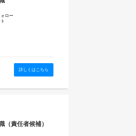
職
事業を伸ばしていく実感や、
ンならではの魅力です。
フォロー
ート
トの映像配信支援サービスを
カメラ・音響・スイッチング
制のカスタマイズ構築を強み
ーンに対応しています。
zi-liao
経ち、官公庁・外資系企業・大
顧客との関係性をより深め、
フェーズに入っています。
詳しくはこちら
b34
支えるカスタマーサクセス職
次回利用に向けた提案など、
。最初からすべてを一人で担
8
に自走できる状態を目指して
9
事業が伸びていく過程や組織
実に経験を積み、将来的には
です。
職（責任者候補）