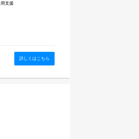
トの映像配信支援サービスを
活用支援
カメラ・音響・スイッチング
制のカスタマイズ構築を強み
ーンに対応しています。
設計
zi-liao
b34
経ち、官公庁・外資系企業・大
発の配信支援にとどまらず、
詳しくはこちら
としてのLTVを最大化して
8
アップセルを通じて売上拡大
後の振り返りや課題整理、次
9
どのような顧客体験を設計す
務遂行まで一貫して担ってい
た仕組みはありません。その
ーや指標設計、他部署との連
ていく手触り感や、組織をつ
カスタマーサクセス責任者と