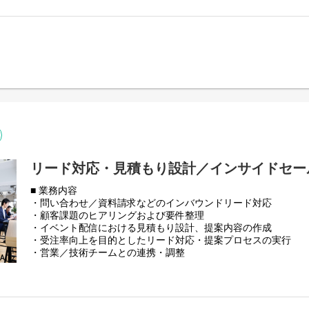
■ 会社紹介資料
・タイアップ記事／コンテンツ案件の企画・獲得
https://speakerdeck.com/airz/zhu-shi-hui-she-airz-cai-yong-pituti
・数値分析をもとにした改善提案、施策のPDCA運用
■ 採用エントランスブック
■ 募集ポジションについて
https://airz1.notion.site/Airz-2e7e0b40cc3c8005a220fccf21e9e
株式会社Airzでは、WEBマーケティング支援を起点に事業を成
事業を注力領域として拡大を続けています。問い合わせや受注
ング経由で獲得しており、マーケティングは事業成長の中核を
本ポジションは、広告運用・SEO・コンテンツ制作など複数の
獲得から商談創出までを担うデジタルマーケター職です。特定領
コンテンツ、ウェビナーなどを組み合わせながら、「どの施策
え、実行していただきます。
少人数体制のため、部分最適ではなく事業全体を見渡したマー
リード対応・見積もり設計／インサイドセー
徴です。施策の結果が数字として見えやすく、改善の手応えを
■ 業務内容
できます。実務を通じてスキルの幅を広げ、将来的にはマーケ
・問い合わせ／資料請求などのインバウンドリード対応
として活躍していただくことを期待しています。
・顧客課題のヒアリングおよび要件整理
■ 事業内容について
・イベント配信における見積もり設計、提案内容の作成
イベント主催者向けに、オンラインおよびハイブリッドイベン
・受注率向上を目的としたリード対応・提案プロセスの実行
提供。Zoomをはじめとした配信プラットフォームを活用し、
・営業／技術チームとの連携・調整
を含む高品質な映像配信と、イベントごとにマッチする配信体
・対応履歴や顧客情報の整理、ナレッジ共有
とし、セミナー、カンファレンス、社内イベントなど幅広いシ
■ 募集ポジションについて
■ 会社紹介資料
株式会社Airzでは、イベント配信事業をスタートして約2年が