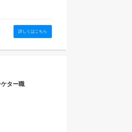
トの映像配信支援サービスを
カメラ・音響・スイッチング
制のカスタマイズ構築を強み
ーンに対応しています。
る中で、サービスや取り組み
ています。本ポジションは、
詳しくはこちら
zi-liao
となり、ブランドや事業の認
す。
b34
露出や外部発信を通じて、事
担っていただきます。経営・
を、どの切り口で発信すべき
8
正解はまだありません。その
一からつくっていくことができ
ーケター職
9
りがいを感じる方にフィット
トの映像配信支援サービスを
カメラ・音響・スイッチング
制のカスタマイズ構築を強み
ーンに対応しています。