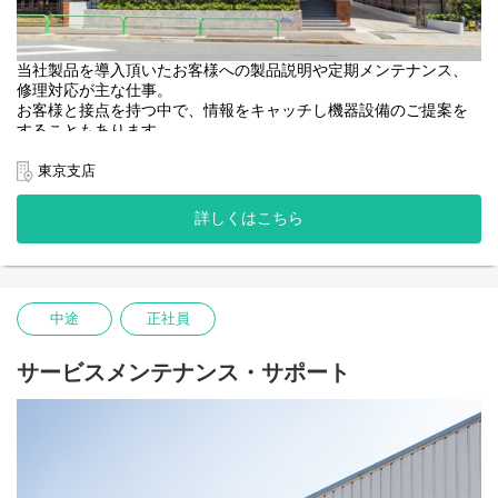
当社製品を導入頂いたお客様への製品説明や定期メンテナンス、
修理対応が主な仕事。
お客様と接点を持つ中で、情報をキャッチし機器設備のご提案を
することもあります。
★業務用連続炊飯システムで全国トップクラス！
東京支店
★2006年に「愛知県ブランド企業」に認定された優良企業！
★業界内でのシェア・知名度・技術力の高さに自信あり！
詳しくはこちら
＜仕事詳細＞
業務用厨房機器（機械・電気製品）のメンテナンス・サポート業
務を中心に
病院、学校給食、食品工場で修理を行います。
中途
正社員
最初は先輩スタッフに同行し、仕事の流れを覚えましょう。
簡単な点検からはじめて、少しずつできることを増やしていって
ください。
サービスメンテナンス・サポート
奥が深く、おいしいご飯を炊くための知識や建築・電気・ガス・
水道など幅広い知識も学べます。
お客様へのアドバイスで感謝の言葉をいただくことも。
1人前になるには数年はかかりますが、その分やりがいのあるお仕
事です！