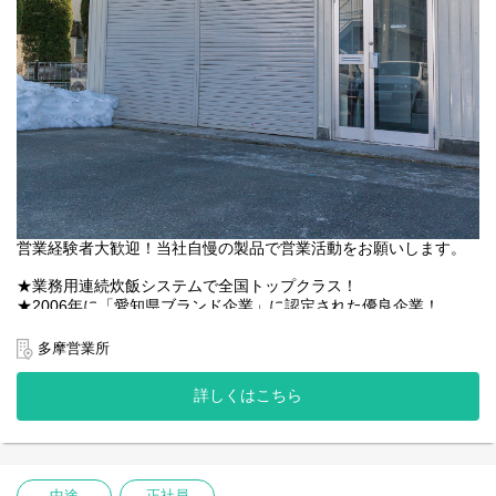
営業経験者大歓迎！当社自慢の製品で営業活動をお願いします。
★業務用連続炊飯システムで全国トップクラス！
★2006年に「愛知県ブランド企業」に認定された優良企業！
★業界内でのシェア・知名度・技術力の高さに自信あり！
多摩営業所
＜仕事詳細＞
業務用の厨房機器を食品メーカー、食品加工メーカー、給食セン
詳しくはこちら
ター、福祉法人、その他企業等に提案します。
営業先は食品関連のメーカーや、学校・施設など食堂を併設する
法人や官公庁です。
設備の入れ替え時期のニーズを把握し、長いスパンでのお付き合
いになることも多々☆
中途
正社員