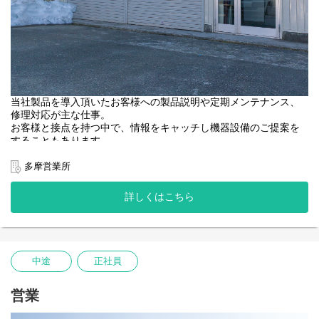
当社製品を導入頂いたお客様への製品説明や定期メンテナンス、
修理対応が主な仕事。
お客様と接点を持つ中で、情報をキャッチし機器設備のご提案を
することもあります。
★業務用連続炊飯システムで全国トップクラス！
多摩営業所
★2006年に「愛知県ブランド企業」に認定された優良企業！
★業界内でのシェア・知名度・技術力の高さに自信あり！
詳しくはこちら
＜仕事詳細＞
業務用厨房機器（機械・電気製品）のメンテナンス・サポート業
務を中心に
病院、学校給食、食品工場で修理を行います。
中途
正社員
最初は先輩スタッフに同行し、仕事の流れを覚えましょう。
簡単な点検からはじめて、少しずつできることを増やしていって
ください。
営業
奥が深く、おいしいご飯を炊くための知識や建築・電気・ガス・
水道など幅広い知識も学べます。