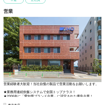
人とコミュニケーションを取ることが好きな方にお任せしたいお
仕事です。
営業
営業経験者大歓迎！当社自慢の製品で営業活動をお願いします。
★業務用連続炊飯システムで全国トップクラス！
★2006年に「愛知県ブランド企業」に認定された優良企業！
★業界内でのシェア・知名度・技術力の高さに自信あり！